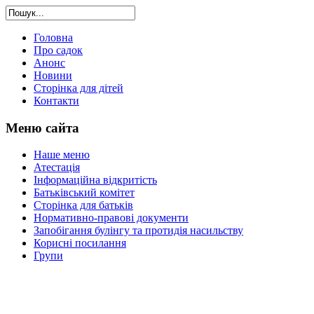
Головна
Про садок
Анонс
Новини
Сторінка для дітей
Контакти
Меню сайта
Наше меню
Атестація
Інформаційна відкритість
Батьківський комітет
Сторінка для батьків
Нормативно-правові документи
Запобігання булінгу та протидія насильству
Корисні посилання
Групи