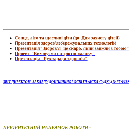
Сонце, літо та щасливі діти (до Дня захисту дітей)
Презентація здоров'язбережувальних технологій
Презентація"Здоров'я -це скарб, який завжди з тобою"
Проект "Виховуємо патріотів змалку"
Презентація "Рух заради здоров'я"
ЗВІТ ДИРЕКТОРА ЗАКЛАДУ
ДОШКІЛЬНОЇ ОСВІТИ
(ЯСЕЛ-САДКА) № 57 Ф
ПРІОРИТЕТНИЙ НАПРЯМОК РОБОТИ -