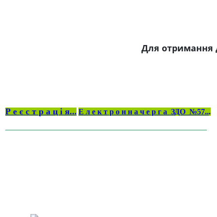
Для отримання 
Р е є с т р а ц і я..
.
Е л е к т р о н н а ч е р г а ЗДО №57..
.
____________________________________________________