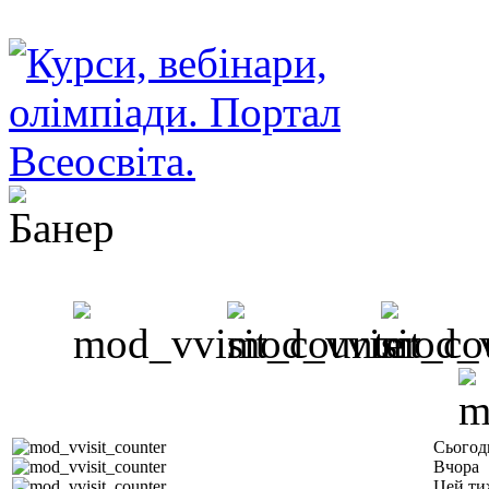
Сьогод
Вчора
Цей ти