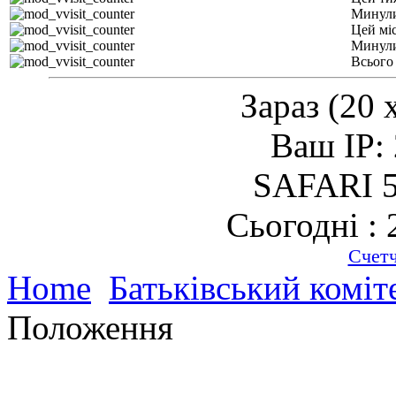
Минули
Цей мі
Минули
Всього
Зараз (20 
Ваш IP: 
SAFARI 5
Сьогодні : 
Счет
Home
Батьківський коміт
Положення