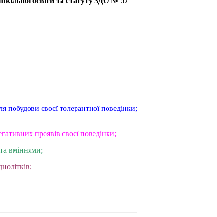
шкільної освіти та статуту ЗДО № 57
я побудови своєї толерантної поведінки;
егативних проявів своєї поведінки;
 та вміннями;
нолітків;