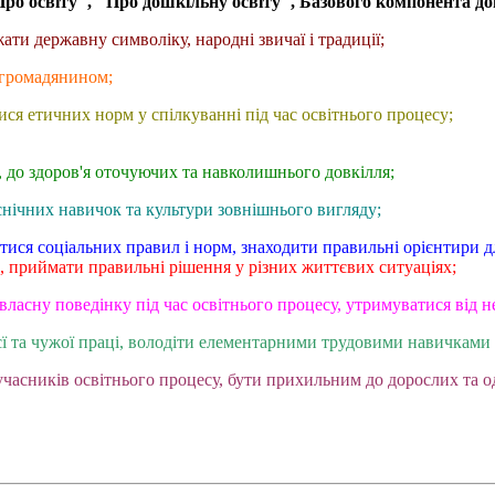
Про освіту", "Про дошкільну освіту", Базового компонента до
ти державну символіку, народні звичаї і традиції;
м громадянином;
ся етичних норм у спілкуванні під час освітнього процесу;
, до здоров'я оточуючих та навколишнього довкілля;
ієнічних навичок та культури зовнішнього вигляду;
ися соціальних правил і норм, знаходити правильні орієнтири дл
, приймати правильні рішення у різних життєвих ситуаціях;
 власну поведінку під час освітнього процесу, утримуватися від н
єї та чужої праці, володіти елементарними трудовими навичками
учасників освітнього процесу, бути прихильним до дорослих та од