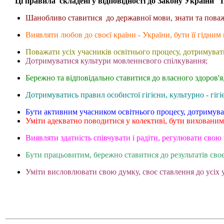
Ці правила складені у відповідності до Закону України "
Шанобливо ставитися до державної мови, знати та поважа
Виявляти любов до своєї країни - України, бути її гідни
Поважати усіх учасників освітнього процесу, дотримувати
Дотримуватися культури мовленнєвого спілкування;
Бережно та відповідально ставитися до власного здоров'я
Дотримуватись правил особистої гігієни, культурно - гіг
Бути активним учасником освітнього процесу, дотримуват
Уміти адекватно поводитися у колективі, бути вихованим
Виявляти здатність співчувати і радіти, регулювати свою
Бути працьовитим, бережно ставитися до результатів сво
Уміти висловлювати свою думку, своє ставлення до усіх 