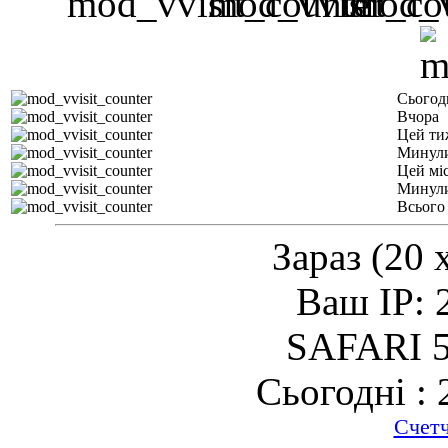
Сьогод
Вчора
Цей ти
Минули
Цей мі
Минули
Всього
Зараз (20 
Ваш IP: 
SAFARI 5
Сьогодні : 
Счет