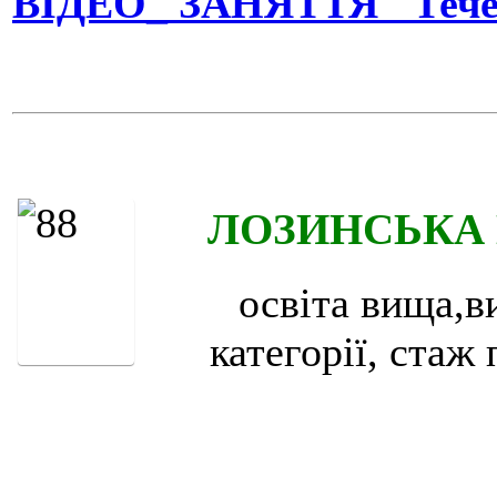
ВІДЕО_ ЗАНЯТТЯ "Тече в
ЛОЗИНСЬКА 
освіта вища,в
категорії,
с
таж 