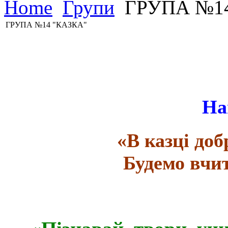
Home
Групи
ГРУПА №1
ГРУПА №14 "КАЗКА"
На
«В казці доб
Будемо вчи