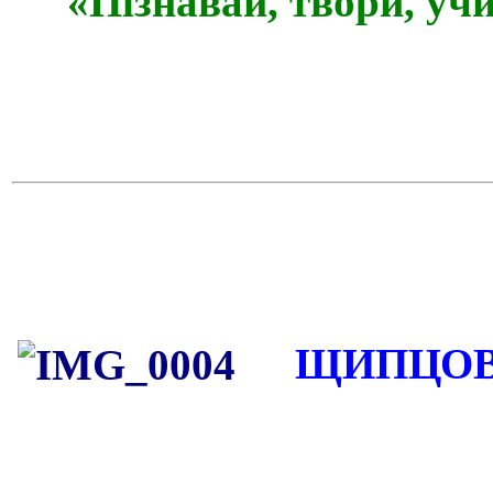
«Пізнавай, твори, учи
ЩИПЦОВ