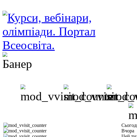
Сьогод
Вчора
Цей ти