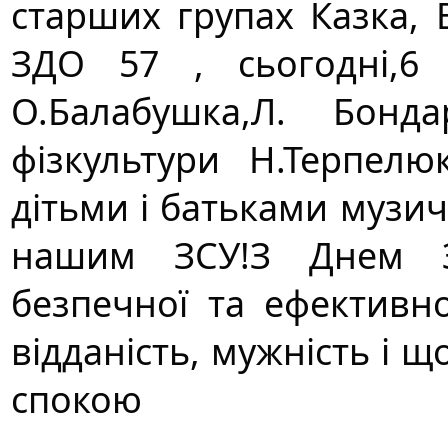
старших групах Казка, 
ЗДО 57 , сьогодні,6 
О.Балабушка,Л. Бонда
фізкультури Н.Терпел
дітьми і батьками музи
нашим ЗСУ!З Днем З
безпечної та ефективн
відданість, мужність і
спокою