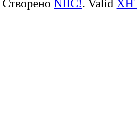
Створено
NIIC!
. Valid
XH