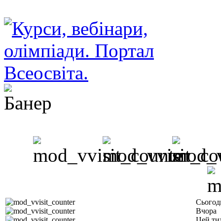
Сьогод
Вчора
Цей ти