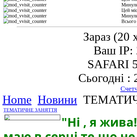
Минули
Цей мі
Минули
Всього
Зараз (20 
Ваш IP: 
SAFARI 5
Сьогодні : 
Счет
Home
Новини
ТЕМАТИЧ
ТЕМАТИЧНЕ ЗАНЯТТЯ
"Ні , я жив
маю в серці те,що не