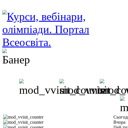
Сьогод
Вчора
Цей ти