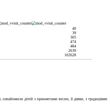
40
39
305
474
484
2639
102628
, ознайомили дітей з прикметами весни, її діями, з традиціями