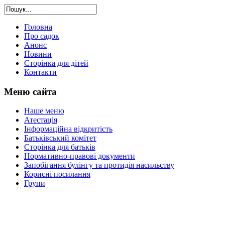
Головна
Про садок
Анонс
Новини
Сторінка для дітей
Контакти
Меню сайта
Наше меню
Атестація
Інформаційна відкритість
Батьківський комітет
Сторінка для батьків
Нормативно-правові документи
Запобігання булінгу та протидія насильству
Корисні посилання
Групи