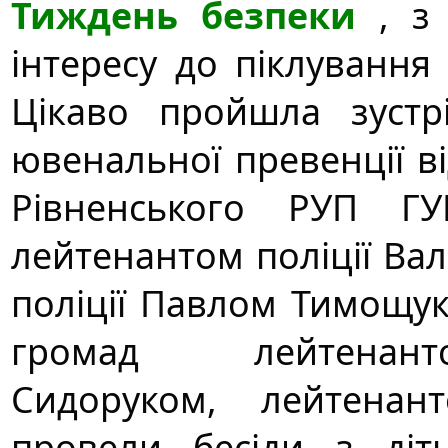
Тиждень безпеки 
, з
інтересу до піклування 
Цікаво пройшла зустр
ювенальної превенції ві
Рівненського РУП ГУ
лейтенантом поліції Ва
поліції Павлом Тимощук
громад  лейтенанто
Сидоруком,  лейтенант
провели бесіди з діт