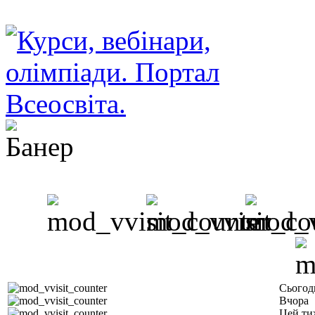
Сьогод
Вчора
Цей ти