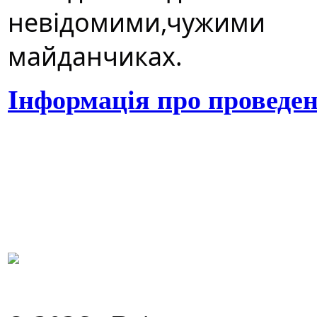
невідомими,чужим
майданчиках.
Інформація
про проведе