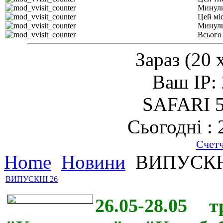
Минули
Цей мі
Минули
Всього
Зараз (20 
Ваш IP: 
SAFARI 5
Сьогодні : 
Счет
Home
Новини
ВИПУСКН
ВИПУСКНІ 26
26.05-28.05 