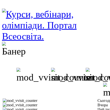
Сьогод
Вчора
Цей ти