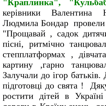
"Краплинка", "Кульба
керівники Валентина 
Людмила Бондар  провели ці
"Прощавай , садок дитячи
пісні, ритмічно танцюва
степплатформах , дівчат
картину ,гарно танцюва
Залучали до ігор батьків. 
підготовці до свята !  Дя
ростити дітей в Україні